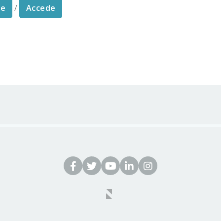
te
/
Accede