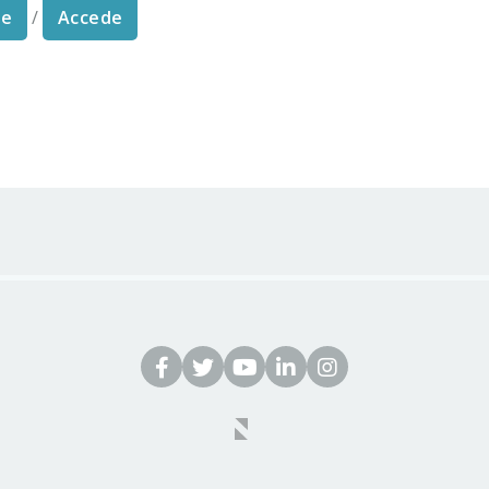
te
/
Accede