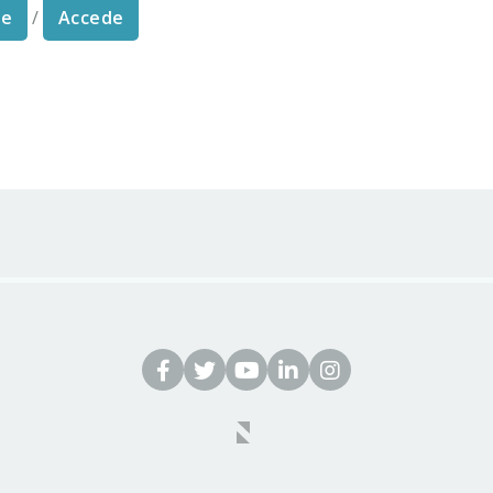
te
/
Accede