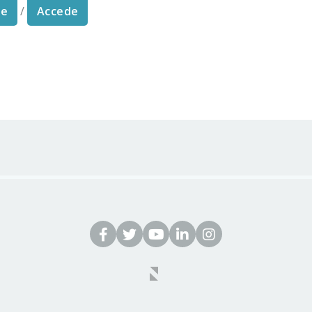
te
/
Accede