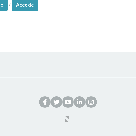
te
/
Accede