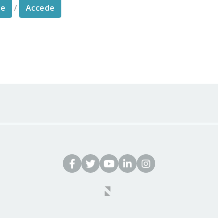
te
/
Accede