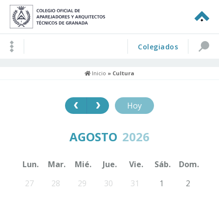
Colegiados
Inicio
» Cultura
Hoy
AGOSTO
2026
Lun.
Mar.
Mié.
Jue.
Vie.
Sáb.
Dom.
27
28
29
30
31
1
2