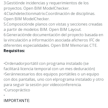
3.
Gestiónde incidencias y requerimientos de los
proyectos. Open BIM
Model
Checker
.
4.
Clash
detection
matrix
.Coordinación de disciplinas.
Open BIM
Model
Checker
.
5.
Composiciónde planos con vistas y secciones creadas
a partir de modelos BIM. Open BIM
Layout
.
6.
Generaciónde documentación del proyecto basada en
la vinculación a información asociada aficheros IFC de
diferentes especialidades. Open BIM Memorias CTE.
Requisitos:
•
Ordenadorportátil con programa instalado (se
facilitará licencia temporal con un mes deduración)
•
Seránnecesarios dos equipos portátiles o un equipo
con dos pantallas, uno con elprograma instalado y otro
para seguir la sesión por videoconferencia.
•
Curso
práctico
•
IMPORTANTE: