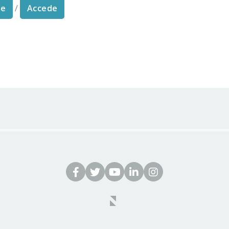
te
/
Accede