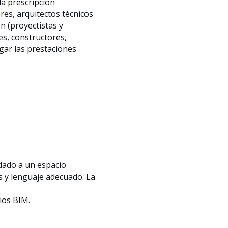
 la prescripción
ores, arquitectos técnicos
ón (proyectistas y
es, constructores,
lgar las prestaciones
adado a un espacio
s y lenguaje adecuado. La
ios BIM.